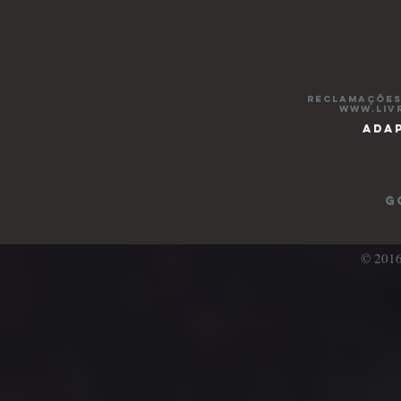
reclamações
www.liv
adap
G
© 201