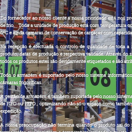
Do fornecedor ao nosso cliente a nossa prioridade está nos 
de frio. Toda a unidade de produção está com temperatura con
0ºC e ainda camaras de conservação de carçaças com capacida
Na recepção é efectuada o controlo de qualidade de toda a m
produto, datas de produção e respectiva validade. Através do 
todos os produtos estes são devidamente etiquetados e são at
Todo o armazém é suportado pelo nosso sistema informático 
câmaras frigoríficas.
A gestão de armazém é também suportada pelo nosso sistema
de FIFO ou FEFO , optimizando não só o espaço como também 
expedição.
A nossa preocupação não termina quando o produto sai do 