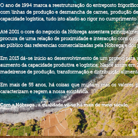
O ano de 1994 marca a
reestruturação
do entreposto frigorífi
com linhas de produção e desmancha de carnes, produção de
capacidade logística, tudo isto aliado ao rigor no cumprimento 
Até 2001 o core do negocio da Nóbrega assentava principalme
procura de uma relação de proximidade e
interacção
com o cli
ao público das referencias comercializadas pela Nóbrega e dos
Em 2013 dá-se inicio ao desenvolvimento de um
protejo
para u
aumento da capacidade produtiva e
logística
. Nasce assim em 2
madeirense de produção, transformação e distribuição aliment
Em mais de 55 anos, há coisas que mudam mas os valores 
caracterizam e regem a nossa existência.
Com a Nóbrega , a qualidade vê-se há mais de meio século.