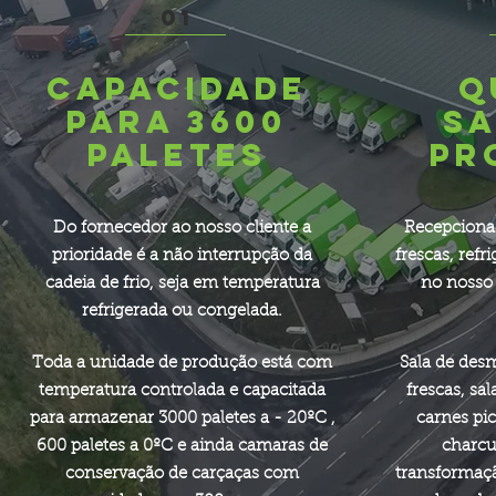
01
CAPACIDADE
Q
PARA 3600
SA
PALETES
PR
Do fornecedor ao nosso cliente a
Recepciona
prioridade é a não interrupção da
frescas, refr
cadeia de frio, seja em temperatura
no nosso
refrigerada ou congelada.
Toda a unidade de produção está com
Sala de des
temperatura controlada e capacitada
frescas, sa
para armazenar 3000 paletes a - 20ºC ,
carnes pi
600 paletes a 0ºC e ainda camaras de
charcut
conservação de carçaças com
transformaç