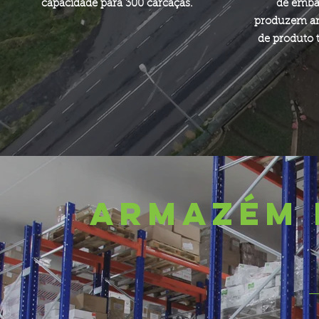
capacidade para 300 carcaças.
de emba
produzem an
de produto 
ARMAZÉM 