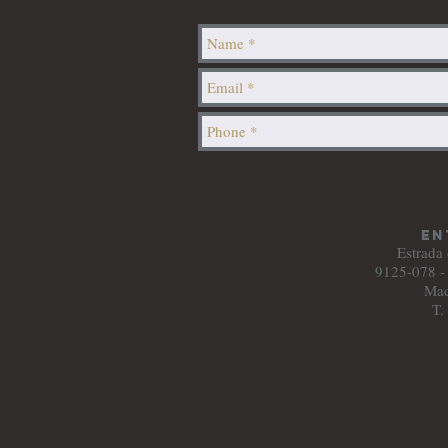
en
Estrada
9125-078 -
Mad
T.